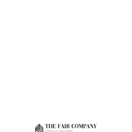
Loa
din
g...