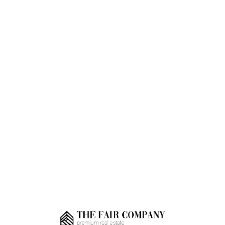
Loa
din
g...