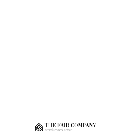
Loa
din
g...