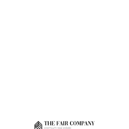
Loa
din
g...