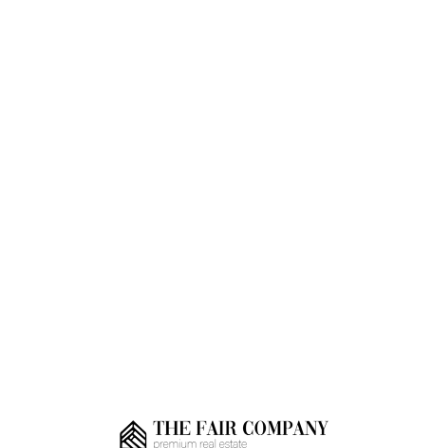
Loa
din
g...