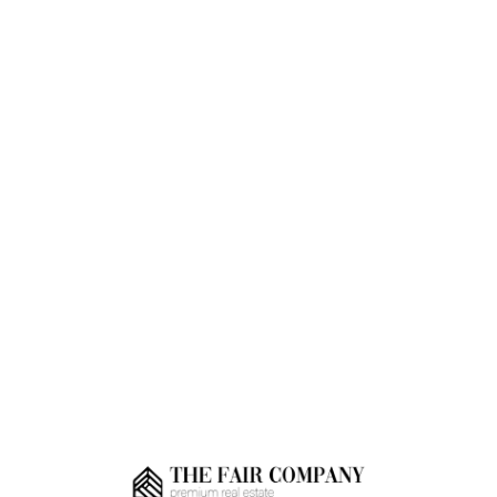
Loa
din
g...