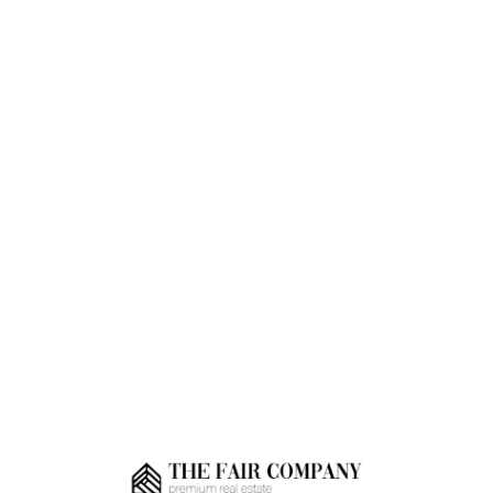
Loa
din
g...