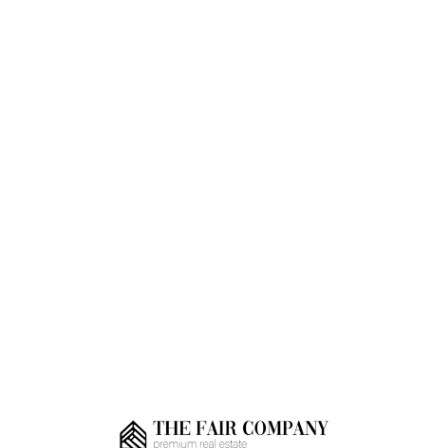
Loa
din
g...