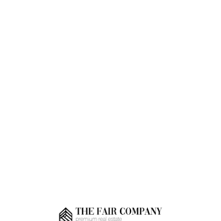
Loa
din
g...