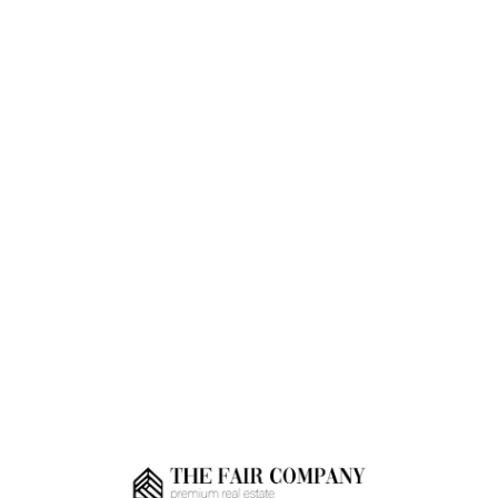
Loa
din
g...