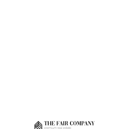
Loa
din
g...