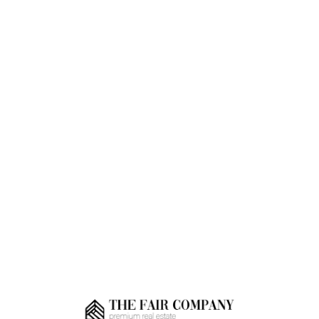
Loa
din
g...