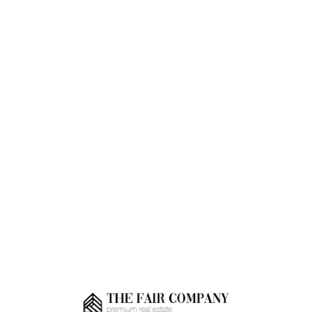
Loa
din
g...