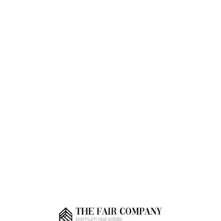
Loa
din
g...